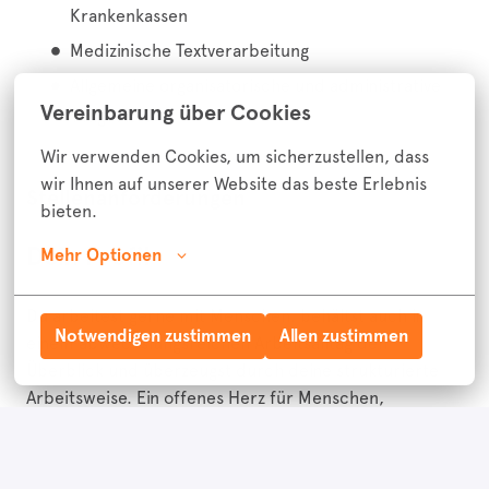
Krankenkassen
Medizinische Textverarbeitung
Allgemeine organisatorische und administrative
Vereinbarung über Cookies
Tätigkeiten
Wir verwenden Cookies, um sicherzustellen, dass 
wir Ihnen auf unserer Website das beste Erlebnis 
Stellenanforderungen
bieten.
Dein Profil
Mehr Optionen
Du arbeitest gerne mit Menschen, behältst auch in
Notwendigen zustimmen
Allen zustimmen
einem abwechslungsreichen Arbeitsalltag den
Überblick und überzeugst durch deine strukturierte
Arbeitsweise. Ein offenes Herz für Menschen,
Teamgeist und eine professionelle, empathische
Haltung zeichnen dich ebenso aus wie Eigeninitiative
und Freude an der Kommunikation.